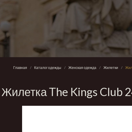
Главная
/
Каталог одежды
/
Женская одежда
/
Жилетки
/
Жил
Жилетка The Kings Clu