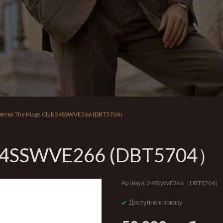
етка The Kings Club 24SSWVE266 (DBT5704）
b 24SSWVE266 (DBT5704）
Артикул:
24SSWVE266（DBT5704）
Доступно к заказу