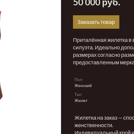
50 000 руб.
Заказать товар
Приталённая жилетка в 
силуэта. Идеально допо
размерах согласно разм
предоставленным мерка
Пол
Женский
Тип
Жилет
Жилетка на заказ — спос
женственности.
Индивидуальный крой и