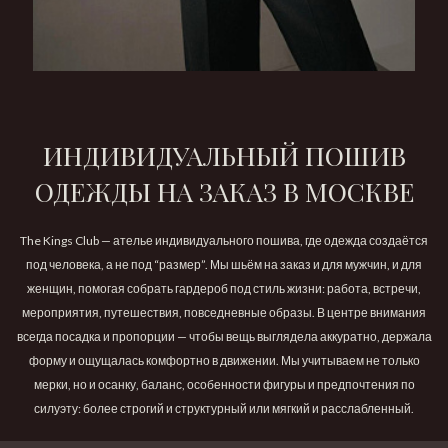
ИНДИВИДУАЛЬНЫЙ ПОШИВ
ОДЕЖДЫ НА ЗАКАЗ В МОСКВЕ
The Kings Club — ателье индивидуального пошива, где одежда создаётся
под человека, а не под “размер”. Мы шьём на заказ и для мужчин, и для
женщин, помогая собрать гардероб под стиль жизни: работа, встречи,
мероприятия, путешествия, повседневные образы. В центре внимания
всегда посадка и пропорции — чтобы вещь выглядела аккуратно, держала
форму и ощущалась комфортно в движении. Мы учитываем не только
мерки, но и осанку, баланс, особенности фигуры и предпочтения по
силуэту: более строгий и структурный или мягкий и расслабленный.