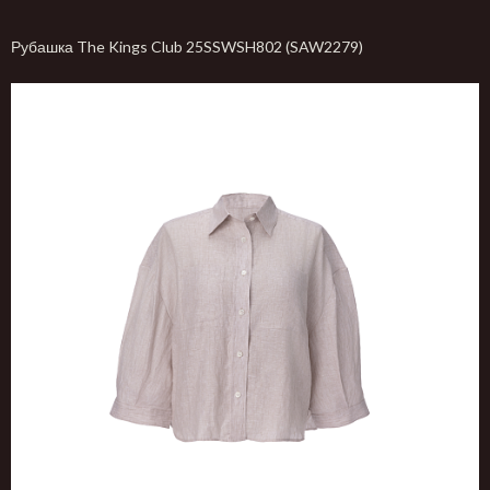
Рубашка The Kings Club 25SSWSH802 (SAW2279)