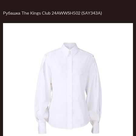
Рубашка The Kings Club 24AWWSH502 (SAY343A)