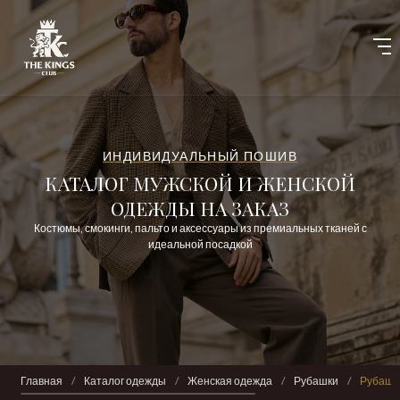
ИНДИВИДУАЛЬНЫЙ ПОШИВ
КАТАЛОГ МУЖСКОЙ И ЖЕНСКОЙ
ОДЕЖДЫ НА ЗАКАЗ
Костюмы, смокинги, пальто и аксессуары из премиальных тканей с
идеальной посадкой
Главная
/
Каталог одежды
/
Женская одежда
/
Рубашки
/
Рубашка