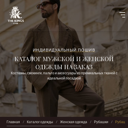
ИНДИВИДУАЛЬНЫЙ ПОШИВ
КАТАЛОГ МУЖСКОЙ И ЖЕНСКОЙ
ОДЕЖДЫ НА ЗАКАЗ
Костюмы, смокинги, пальто и аксессуары из премиальных тканей с
идеальной посадкой
Главная
/
Каталог одежды
/
Женская одежда
/
Рубашки
/
Рубашк