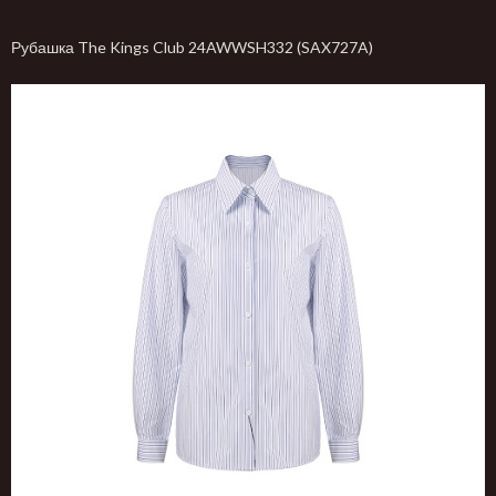
Рубашка The Kings Club 24AWWSH332 (SAX727A)