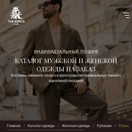
ИНДИВИДУАЛЬНЫЙ ПОШИВ
КАТАЛОГ МУЖСКОЙ И ЖЕНСКОЙ
ОДЕЖДЫ НА ЗАКАЗ
Костюмы, смокинги, пальто и аксессуары из премиальных тканей с
идеальной посадкой
Главная
/
Каталог одежды
/
Женская одежда
/
Рубашки
/
Рубашк