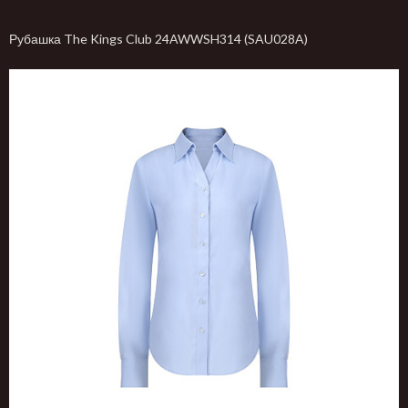
Рубашка The Kings Club 24AWWSH314 (SAU028A)