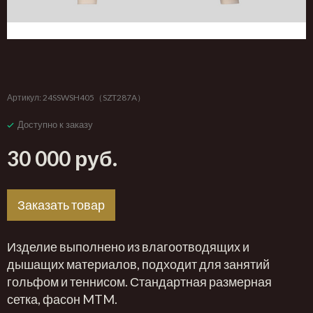
‹
›
Артикул:
24SSWSH405（SZT287A）
Доступно к заказу
30 000 руб.
Заказать товар
Изделие выполнено из влагоотводящих и
дышащих материалов, подходит для занятий
гольфом и теннисом. Стандартная размерная
сетка, фасон MTM.