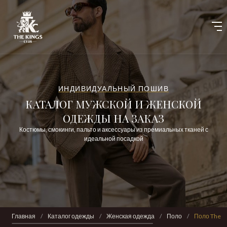
ИНДИВИДУАЛЬНЫЙ ПОШИВ
КАТАЛОГ МУЖСКОЙ И ЖЕНСКОЙ
ОДЕЖДЫ НА ЗАКАЗ
Костюмы, смокинги, пальто и аксессуары из премиальных тканей с
идеальной посадкой
Главная
/
Каталог одежды
/
Женская одежда
/
Поло
/
Поло The K