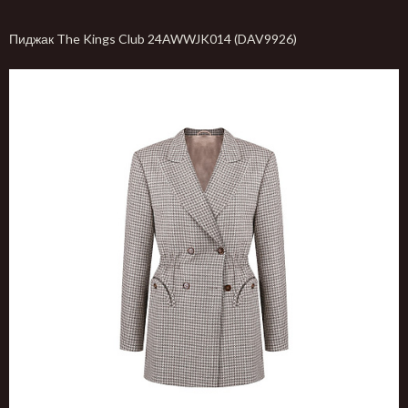
Пиджак The Kings Club 24AWWJK014 (DAV9926)