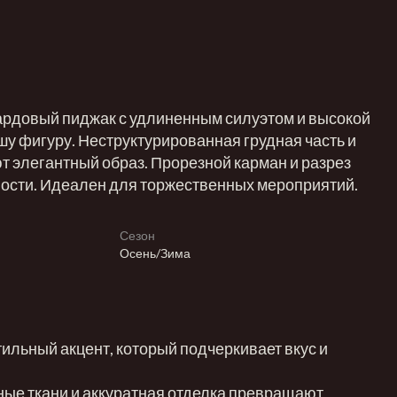
рдовый пиджак с удлиненным силуэтом и высокой
шу фигуру. Неструктурированная грудная часть и
т элегантный образ. Прорезной карман и разрез
ости. Идеален для торжественных мероприятий.
Сезон
Осень/Зима
тильный акцент, который подчеркивает вкус и
ные ткани и аккуратная отделка превращают