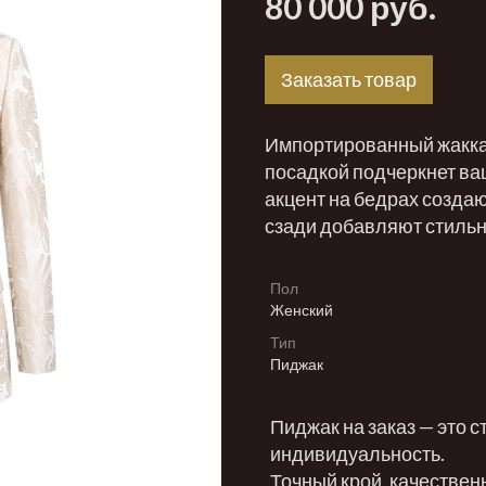
80 000 руб.
Заказать товар
Импортированный жакка
посадкой подчеркнет ва
акцент на бедрах создаю
сзади добавляют стильн
Пол
Женский
Тип
Пиджак
Пиджак на заказ — это с
индивидуальность.
Точный крой, качествен