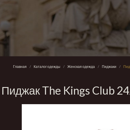
Главная
/
Каталог одежды
/
Женская одежда
/
Пиджаки
/
Пид
Пиджак The Kings Club