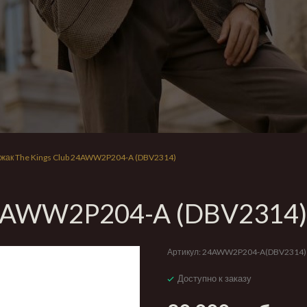
жак The Kings Club 24AWW2P204-A (DBV2314)
 24AWW2P204-A (DBV2314)
Артикул:
24AWW2P204-A(DBV2314)
Доступно к заказу