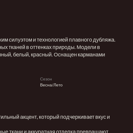
ким силуэтом и технологией плавного дубляжа.
ых тканей в оттенках природы. Модели в
ерный, белый, красный. Оснащен карманами
Сезон
Весна/Лето
тильный акцент, который подчеркивает вкус и
ные ткани и аккуратная отделка превращают