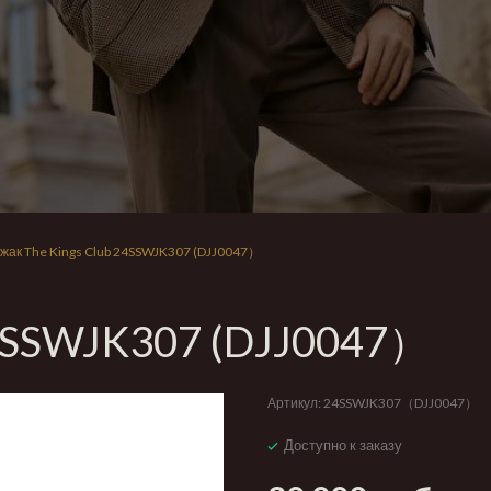
жак The Kings Club 24SSWJK307 (DJJ0047）
24SSWJK307 (DJJ0047）
Артикул:
24SSWJK307（DJJ0047）
Доступно к заказу