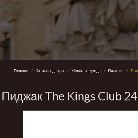
Главная
/
Каталог одежды
/
Женская одежда
/
Пиджаки
/
Пид
Пиджак The Kings Club 