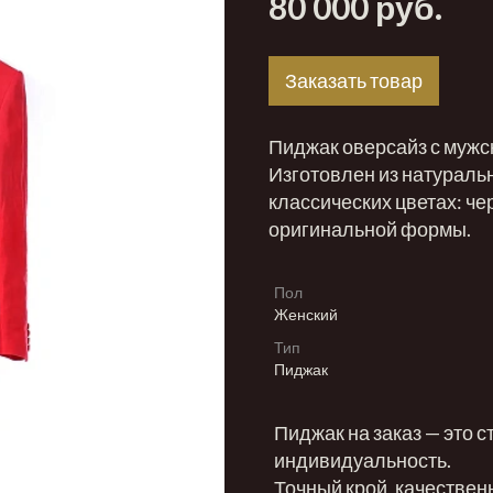
80 000 руб.
Заказать товар
Пиджак оверсайз с мужс
Изготовлен из натуральн
классических цветах: ч
оригинальной формы.
Пол
Женский
Тип
Пиджак
Пиджак на заказ — это с
индивидуальность.
Точный крой, качествен