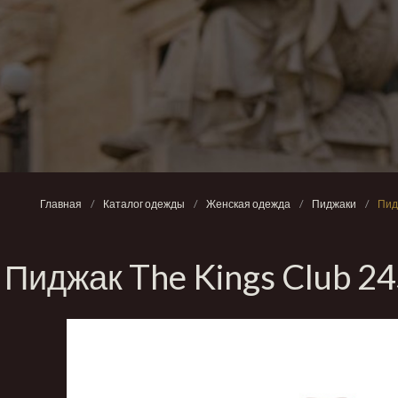
Главная
/
Каталог одежды
/
Женская одежда
/
Пиджаки
/
Пид
Пиджак The Kings Club 