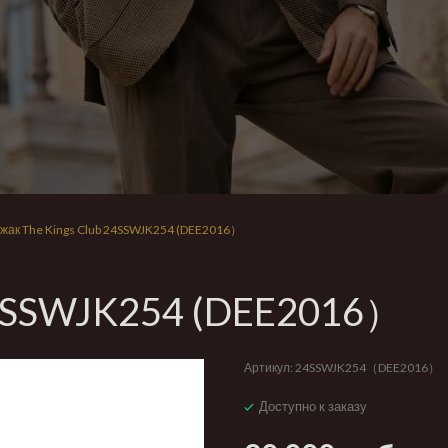
жак The Kings Club 24SSWJK254 (DEE2016）
24SSWJK254 (DEE2016）
Артикул:
24SSWJK254（DEE2016）
Доступно к заказу