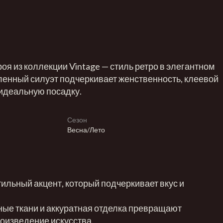
оя из коллекции Vintage — стиль ретро в элегантном
енный силуэт подчеркивает женственность, клеевой
идеальную посадку.
Сезон
Весна/Лето
тильный акцент, который подчеркивает вкус и
ные ткани и аккуратная отделка превращают
оизведение искусства.