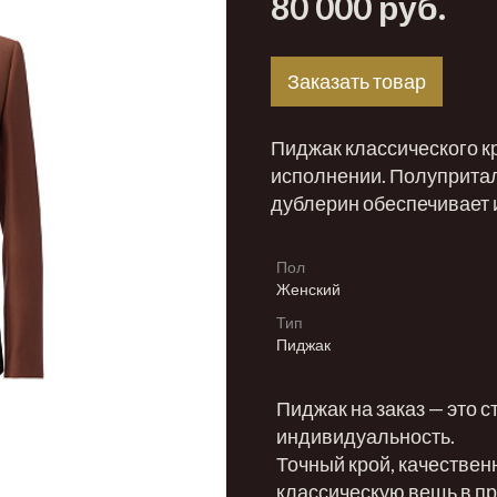
80 000 руб.
Заказать товар
Пиджак классического кр
исполнении. Полупритал
дублерин обеспечивает 
Пол
Женский
Тип
Пиджак
Пиджак на заказ — это с
индивидуальность.
Точный крой, качествен
классическую вещь в пр