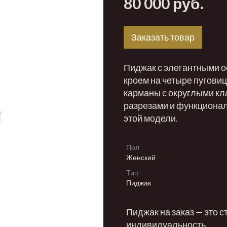
80 000 руб.
Заказать товар
Пиджак с элегантными о
кроем на четыре пуговиц
карманы с округлыми кл
разрезами и функционал
этой модели.
Пол
Женский
Тип
Пиджак
Пиджак на заказ — это с
индивидуальность.