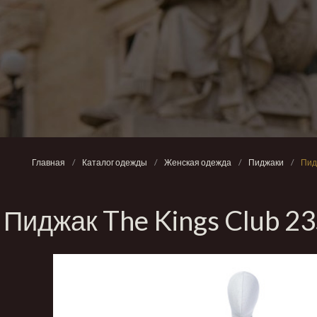
Главная
/
Каталог одежды
/
Женская одежда
/
Пиджаки
/
Пид
Пиджак The Kings Club 