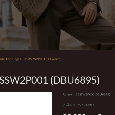
жак The Kings Club 23SSW2P001 (DBU6895)
23SSW2P001 (DBU6895)
Артикул:
23SSW2P001(DBU6895)
Доступно к заказу