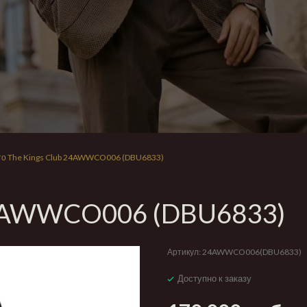
то The Kings Club 24AWWCO006 (DBU6833)
 24AWWCO006 (DBU6833)
Артикул:
24AWWCO006(DBU6833)
Доступно к заказу