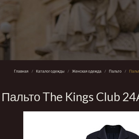
Главная
/
Каталог одежды
/
Женская одежда
/
Пальто
/
Паль
Пальто The Kings Club