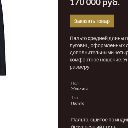
170 000 руб.
Заказать товар
Пальто средней длины п
пуговиц, оформленных 
дополнительными четырь
комфортное ношение. У
размеру.
Пол
Женский
Тип
Пальто
Пальто, сшитое по инди
безупречный стиль.