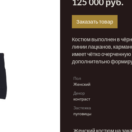
125 000 руб.
Заказать товар
Костюм выполнен в чёрно
линии лацканов, карман
имеет чётко очерченную
дополнительно формиру
Пол
Женский
Декор
контраст
Застежка
пуговицы
Женский костюм на зака