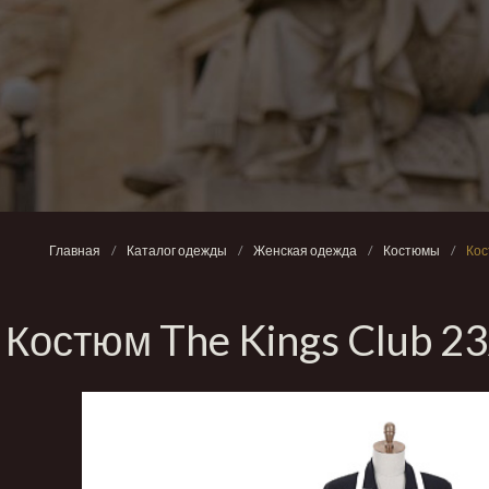
Главная
/
Каталог одежды
/
Женская одежда
/
Костюмы
/
Кос
Костюм The Kings Club