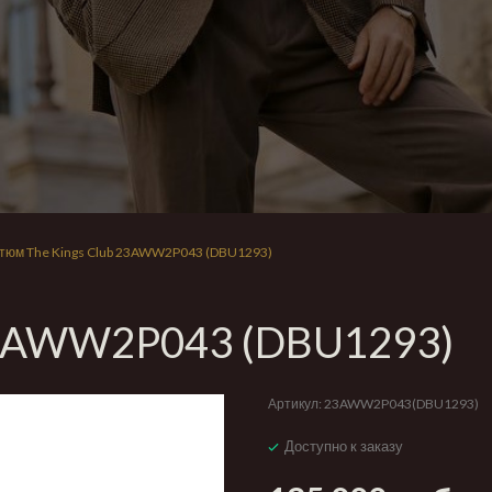
тюм The Kings Club 23AWW2P043 (DBU1293)
 23AWW2P043 (DBU1293)
Артикул:
23AWW2P043(DBU1293)
Доступно к заказу