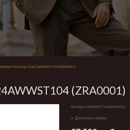
емпер The Kings Club 24AWWST104 (ZRA0001)
b 24AWWST104 (ZRA0001)
Артикул:
24AWWST104(ZRA0001)
Доступно к заказу