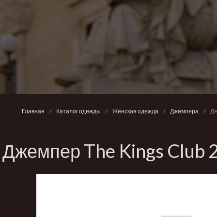
Главная
/
Каталог одежды
/
Женская одежда
/
Джемпера
/
Дж
Джемпер The Kings Clu