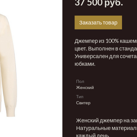
37 500 руб.
Заказать товар
Джемпер из 100% кашеми
цвет. Выполнен в станд
Универсален для сочета
юбками.
Пол
Женский
Тип
Свитер
Женский джемпер на зак
Натуральные материалы
каждый день.