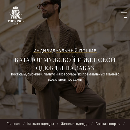
ИНДИВИДУАЛЬНЫЙ ПОШИВ
КАТАЛОГ МУЖСКОЙ И ЖЕНСКОЙ
ОДЕЖДЫ НА ЗАКАЗ
Костюмы, смокинги, пальто и аксессуары из премиальных тканей с
идеальной посадкой
Главная
/
Каталог одежды
/
Женская одежда
/
Брюки и шорты
/
Б