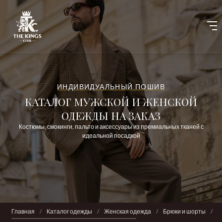
ИНДИВИДУАЛЬНЫЙ ПОШИВ
КАТАЛОГ МУЖСКОЙ И ЖЕНСКОЙ
ОДЕЖДЫ НА ЗАКАЗ
Костюмы, смокинги, пальто и аксессуары из премиальных тканей с
идеальной посадкой
Главная
/
Каталог одежды
/
Женская одежда
/
Брюки и шорты
/
Ш