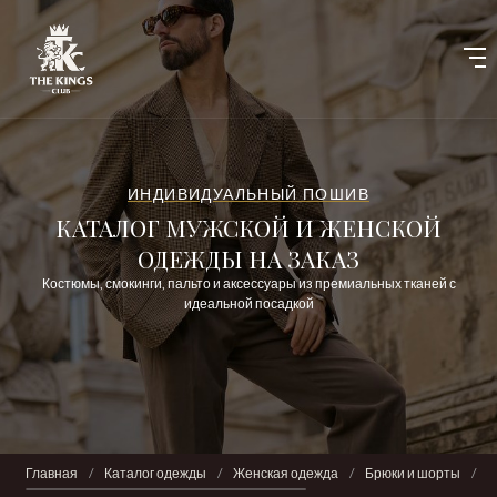
ИНДИВИДУАЛЬНЫЙ ПОШИВ
КАТАЛОГ МУЖСКОЙ И ЖЕНСКОЙ
ОДЕЖДЫ НА ЗАКАЗ
Костюмы, смокинги, пальто и аксессуары из премиальных тканей с
идеальной посадкой
Главная
/
Каталог одежды
/
Женская одежда
/
Брюки и шорты
/
Б