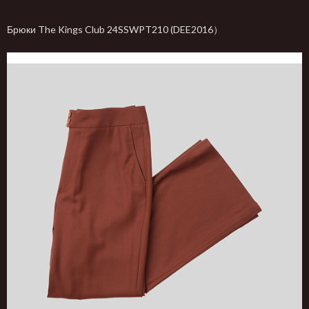
Брюки The Kings Club 24SSWPT210 (DEE2016）