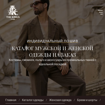
ИНДИВИДУАЛЬНЫЙ ПОШИВ
КАТАЛОГ МУЖСКОЙ И ЖЕНСКОЙ
ОДЕЖДЫ НА ЗАКАЗ
Костюмы, смокинги, пальто и аксессуары из премиальных тканей с
идеальной посадкой
Главная
/
Каталог одежды
/
Женская одежда
/
Брюки и шорты
/
Б