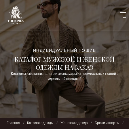
ИНДИВИДУАЛЬНЫЙ ПОШИВ
КАТАЛОГ МУЖСКОЙ И ЖЕНСКОЙ
ОДЕЖДЫ НА ЗАКАЗ
Костюмы, смокинги, пальто и аксессуары из премиальных тканей с
идеальной посадкой
Главная
/
Каталог одежды
/
Женская одежда
/
Брюки и шорты
/
Б