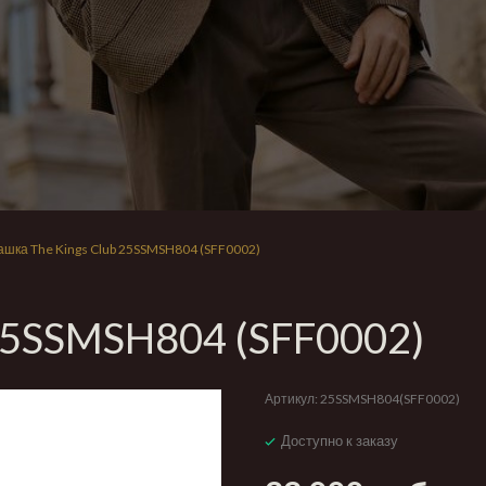
ашка The Kings Club 25SSMSH804 (SFF0002)
 25SSMSH804 (SFF0002)
Артикул:
25SSMSH804(SFF0002)
Доступно к заказу