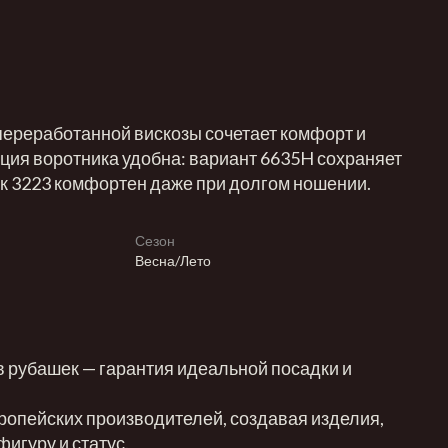
переработанной вискозы сочетает комфорт и
кция воротника удобна: вариант 6635H сохраняет
ик 3223 комфортен даже при долгом ношении.
Сезон
Весна/Лето
рубашек — гарантия идеальной посадки и
ропейских производителей, создавая изделия,
игуру и статус.