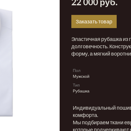
22 000 руб.
Заказать товар
Эластичная рубашка из 
долговечность. Констру
форму, а мягкий воротн
Пол
Мужской
Тип
Рубашка
Индивидуальный пошив 
комфорта.
Мы подбираем ткани ев
которые подчеркивают ф