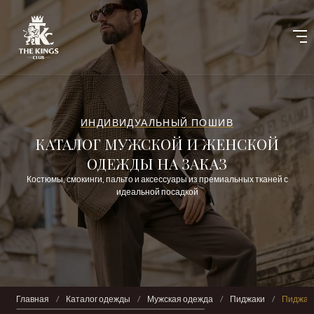
ИНДИВИДУАЛЬНЫЙ ПОШИВ
КАТАЛОГ МУЖСКОЙ И ЖЕНСКОЙ
ОДЕЖДЫ НА ЗАКАЗ
Костюмы, смокинги, пальто и аксессуары из премиальных тканей с
идеальной посадкой
Главная
/
Каталог одежды
/
Мужская одежда
/
Пиджаки
/
Пиджак 