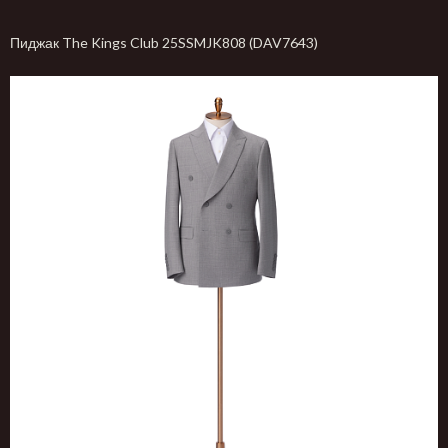
Пиджак The Kings Club 25SSMJK808 (DAV7643)