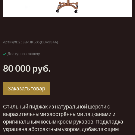
‹
›
Артикул:
25SSMJK805(DBV334A)
Доступно к заказу
80 000 руб.
Заказать товар
Стильный пиджак из натуральной шерсти с
выразительными заострёнными лацканами и
оригинальным косым кроем рукавов. Подкладка
украшена абстрактным узором, добавляющим