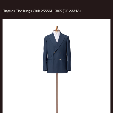
Пиджак The Kings Club 25SSMJK805 (DBV334A)