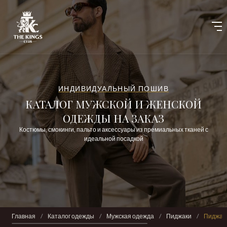
ИНДИВИДУАЛЬНЫЙ ПОШИВ
КАТАЛОГ МУЖСКОЙ И ЖЕНСКОЙ
ОДЕЖДЫ НА ЗАКАЗ
Костюмы, смокинги, пальто и аксессуары из премиальных тканей с
идеальной посадкой
Главная
/
Каталог одежды
/
Мужская одежда
/
Пиджаки
/
Пиджак 