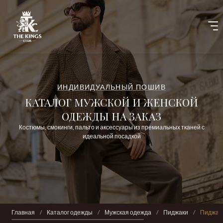
ИНДИВИДУАЛЬНЫЙ ПОШИВ
КАТАЛОГ МУЖСКОЙ И ЖЕНСКОЙ
ОДЕЖДЫ НА ЗАКАЗ
Костюмы, смокинги, пальто и аксессуары из премиальных тканей с
идеальной посадкой
Главная
/
Каталог одежды
/
Мужская одежда
/
Пиджаки
/
Пиджак 