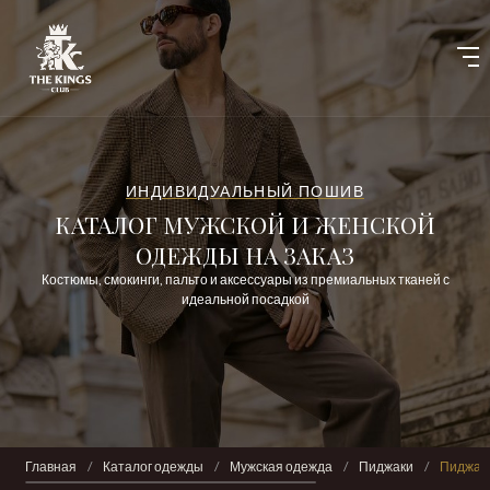
ИНДИВИДУАЛЬНЫЙ ПОШИВ
КАТАЛОГ МУЖСКОЙ И ЖЕНСКОЙ
ОДЕЖДЫ НА ЗАКАЗ
Костюмы, смокинги, пальто и аксессуары из премиальных тканей с
идеальной посадкой
Главная
/
Каталог одежды
/
Мужская одежда
/
Пиджаки
/
Пиджак 