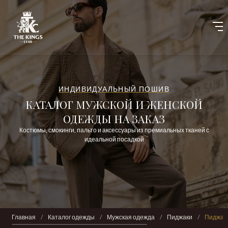
ИНДИВИДУАЛЬНЫЙ ПОШИВ
КАТАЛОГ МУЖСКОЙ И ЖЕНСКОЙ
ОДЕЖДЫ НА ЗАКАЗ
Костюмы, смокинги, пальто и аксессуары из премиальных тканей с
идеальной посадкой
Главная
/
Каталог одежды
/
Мужская одежда
/
Пиджаки
/
Пиджак 