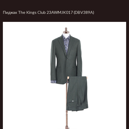
Пиджак The Kings Club 23AWMJK017 (DBV389A)