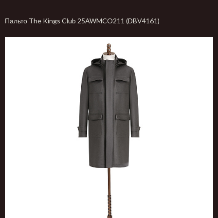
Пальто The Kings Club 25AWMCO211 (DBV4161)