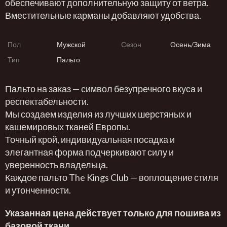
обеспечивают дополнительную защиту от ветра.
Вместительные карманы добавляют удобства.
Пол
Мужской
Сезон
Осень/Зима
Тип
Пальто
Пальто на заказ — символ безупречного вкуса и
респектабельности.
Мы создаем изделия из лучших шерстяных и
кашемировых тканей Европы.
Точный крой, индивидуальная посадка и
элегантная форма подчеркивают силу и
уверенность владельца.
Каждое пальто The Kings Club — воплощение стиля
и утонченности.
Указанная цена действует только для пошива из
базовой ткани.