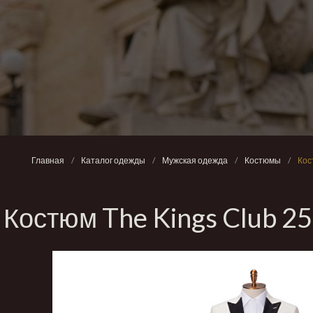
Главная
/
Каталог одежды
/
Мужская одежда
/
Костюмы
/
Кос
Костюм The Kings Club 