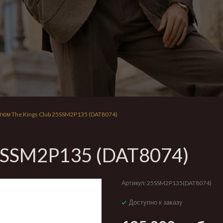
тюм The Kings Club 25SSM2P135 (DAT8074)
25SSM2P135 (DAT8074)
Артикул:
25SSM2P135(DAT8074)
Доступно к заказу