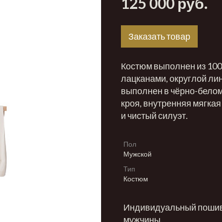
125 000 руб.
Заказать товар
Костюм выполнен из 100
лацканами, округлой ли
выполнен в чёрно-белом
кроя, внутренняя мягка
и чистый силуэт.
Пол
Мужской
Тип
Костюм
Индивидуальный пошив 
мужчины.