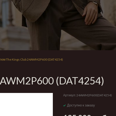
тюм The Kings Club 24AWM2P600 (DAT4254)
24AWM2P600 (DAT4254)
Артикул:
24AWM2P600(DAT4254)
Доступно к заказу