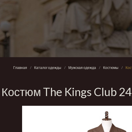
Главная
/
Каталог одежды
/
Мужская одежда
/
Костюмы
/
Кос
Костюм The Kings Club 