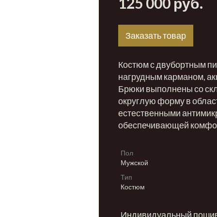
125 000 руб.
Заказать товар
Костюм с двубортным пи
нагрудным карманом, ак
Брюки выполнены со ск
округлую форму в област
естественными антимик
обеспечивающей комфор
Пол
Мужской
Тип
Костюм
Индивидуальный пошив 