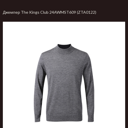
Джемпер The Kings Club 24AWMST609 (ZTA0122)