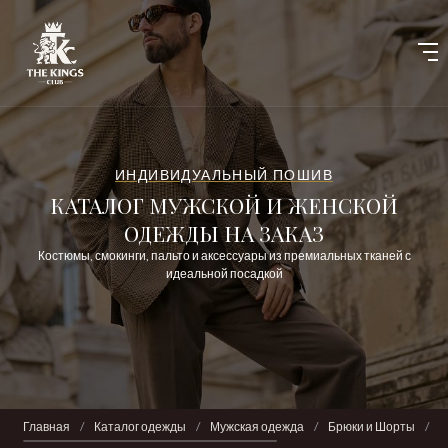
ИНДИВИДУАЛЬНЫЙ ПОШИВ
КАТАЛОГ МУЖСКОЙ И ЖЕНСКОЙ
ОДЕЖДЫ НА ЗАКАЗ
Костюмы, смокинги, пальто и аксессуары из премиальных тканей с
идеальной посадкой
Главная
/
Каталог одежды
/
Мужская одежда
/
Брюки и Шорты
/
Б