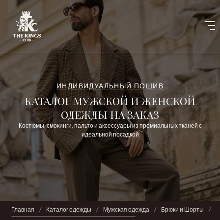
ИНДИВИДУАЛЬНЫЙ ПОШИВ
КАТАЛОГ МУЖСКОЙ И ЖЕНСКОЙ
ОДЕЖДЫ НА ЗАКАЗ
Костюмы, смокинги, пальто и аксессуары из премиальных тканей с
идеальной посадкой
Главная
/
Каталог одежды
/
Мужская одежда
/
Брюки и Шорты
/
Б