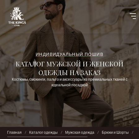
ИНДИВИДУАЛЬНЫЙ ПОШИВ
КАТАЛОГ МУЖСКОЙ И ЖЕНСКОЙ
ОДЕЖДЫ НА ЗАКАЗ
Костюмы, смокинги, пальто и аксессуары из премиальных тканей с
идеальной посадкой
Главная
/
Каталог одежды
/
Мужская одежда
/
Брюки и Шорты
/
Б