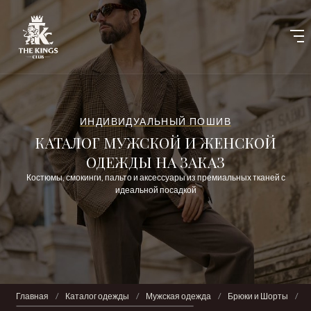
ИНДИВИДУАЛЬНЫЙ ПОШИВ
КАТАЛОГ МУЖСКОЙ И ЖЕНСКОЙ
ОДЕЖДЫ НА ЗАКАЗ
Костюмы, смокинги, пальто и аксессуары из премиальных тканей с
идеальной посадкой
Главная
/
Каталог одежды
/
Мужская одежда
/
Брюки и Шорты
/
Б