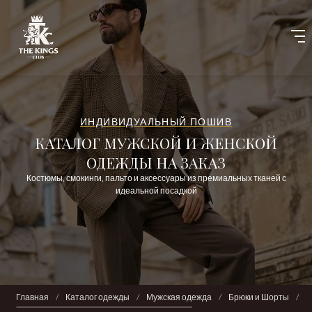
ИНДИВИДУАЛЬНЫЙ ПОШИВ
КАТАЛОГ МУЖСКОЙ И ЖЕНСКОЙ
ОДЕЖДЫ НА ЗАКАЗ
Костюмы, смокинги, пальто и аксессуары из премиальных тканей с
идеальной посадкой
Главная
/
Каталог одежды
/
Мужская одежда
/
Брюки и Шорты
/
Б