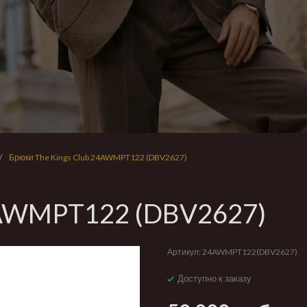
/
Брюки The Kings Club 24AWMPT122 (DBV2627)
24AWMPT122 (DBV2627)
Артикул:
24AWMPT122(DBV2627)
Доступно к заказу