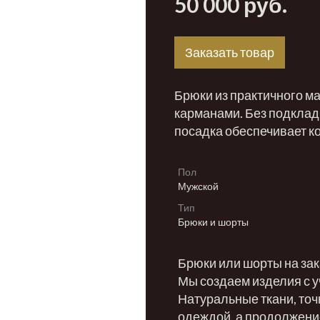
50 000 руб.
Заказать товар
Брюки из практичного м
карманами. Без подклад
посадка обеспечивает к
Пол
Мужской
Тип
Брюки и шорты
Брюки или шорты на зак
Мы создаем изделия с у
Натуральные ткани, точ
одеждой, а продолжени