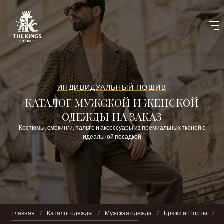
ИНДИВИДУАЛЬНЫЙ ПОШИВ
КАТАЛОГ МУЖСКОЙ И ЖЕНСКОЙ
ОДЕЖДЫ НА ЗАКАЗ
Костюмы, смокинги, пальто и аксессуары из премиальных тканей с
идеальной посадкой
Главная
/
Каталог одежды
/
Мужская одежда
/
Брюки и Шорты
/
Б