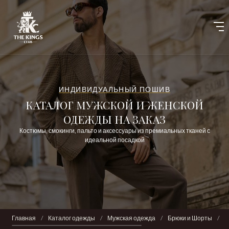
ИНДИВИДУАЛЬНЫЙ ПОШИВ
КАТАЛОГ МУЖСКОЙ И ЖЕНСКОЙ
ОДЕЖДЫ НА ЗАКАЗ
Костюмы, смокинги, пальто и аксессуары из премиальных тканей с
идеальной посадкой
Главная
/
Каталог одежды
/
Мужская одежда
/
Брюки и Шорты
/
Б