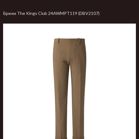
Брюки The Kings Club 24AWMPT119 (DBV2107)