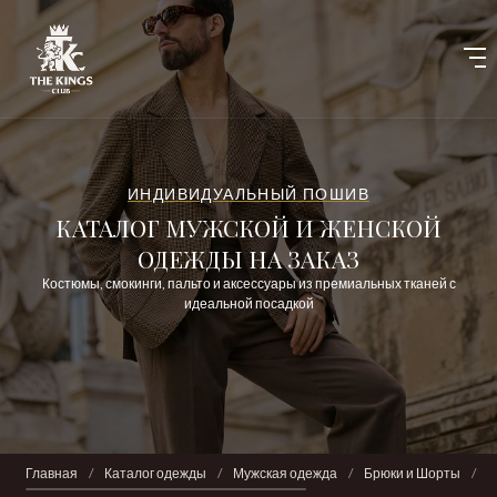
ИНДИВИДУАЛЬНЫЙ ПОШИВ
КАТАЛОГ МУЖСКОЙ И ЖЕНСКОЙ
ОДЕЖДЫ НА ЗАКАЗ
Костюмы, смокинги, пальто и аксессуары из премиальных тканей с
идеальной посадкой
Главная
/
Каталог одежды
/
Мужская одежда
/
Брюки и Шорты
/
Ш