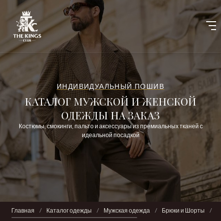
ИНДИВИДУАЛЬНЫЙ ПОШИВ
КАТАЛОГ МУЖСКОЙ И ЖЕНСКОЙ
ОДЕЖДЫ НА ЗАКАЗ
Костюмы, смокинги, пальто и аксессуары из премиальных тканей с
идеальной посадкой
Главная
/
Каталог одежды
/
Мужская одежда
/
Брюки и Шорты
/
Ш