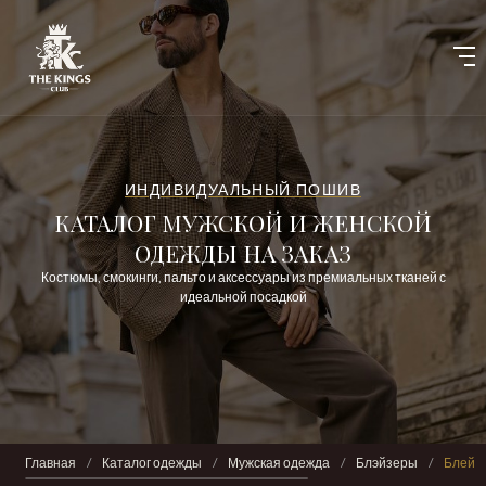
ИНДИВИДУАЛЬНЫЙ ПОШИВ
КАТАЛОГ МУЖСКОЙ И ЖЕНСКОЙ
ОДЕЖДЫ НА ЗАКАЗ
Костюмы, смокинги, пальто и аксессуары из премиальных тканей с
идеальной посадкой
Главная
/
Каталог одежды
/
Мужская одежда
/
Блэйзеры
/
Блейзе