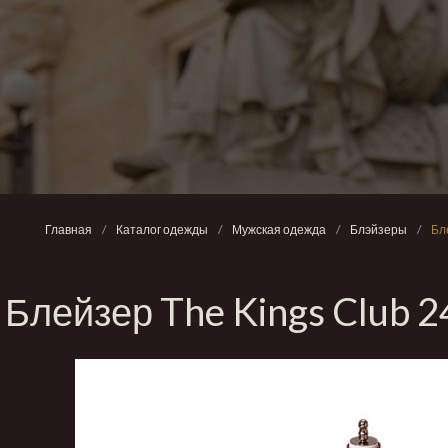
Главная
/
Каталог одежды
/
Мужская одежда
/
Блэйзеры
/
Бл
Блейзер The Kings Club