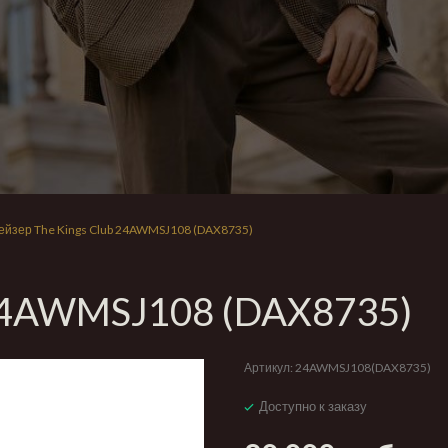
ейзер The Kings Club 24AWMSJ108 (DAX8735)
 24AWMSJ108 (DAX8735)
Артикул:
24AWMSJ108(DAX8735)
Доступно к заказу