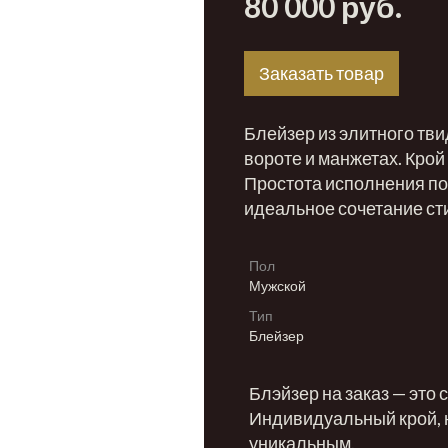
80 000 руб.
Заказать товар
Блейзер из элитного тви
вороте и манжетах. Крой
Простота исполнения по
идеальное сочетание сти
Пол
Мужской
Тип
Блейзер
Блэйзер на заказ — это
Индивидуальный крой, 
уникальным.