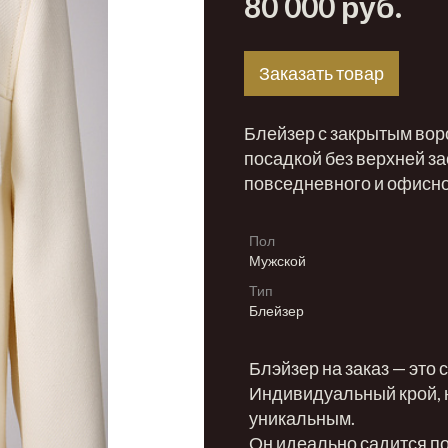
80 000 руб.
Заказать товар
Блейзер с закрытым вор
посадкой без верхней з
повседневного и офисно
Пол
Мужской
Тип
Блейзер
Блэйзер на заказ — это
Индивидуальный крой, 
уникальным.
Он идеально садится по