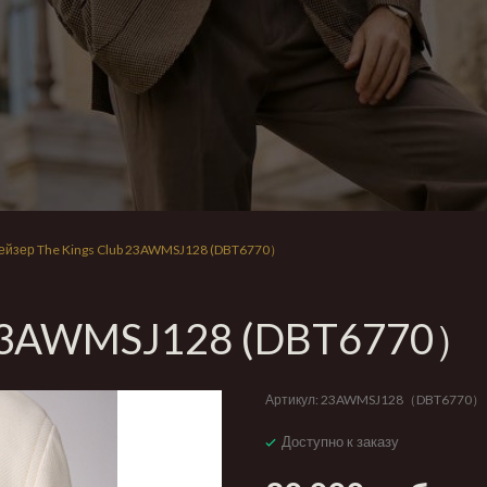
ейзер The Kings Club 23AWMSJ128 (DBT6770）
b 23AWMSJ128 (DBT6770）
Артикул:
23AWMSJ128（DBT6770）
Доступно к заказу