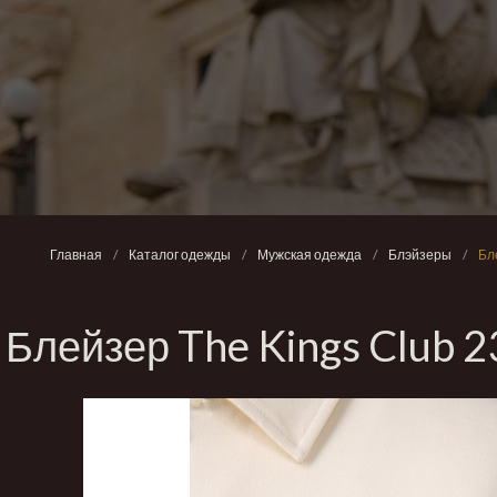
Главная
/
Каталог одежды
/
Мужская одежда
/
Блэйзеры
/
Бл
Блейзер The Kings Clu