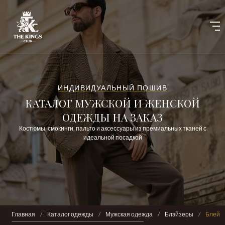
ИНДИВИДУАЛЬНЫЙ ПОШИВ
КАТАЛОГ МУЖСКОЙ И ЖЕНСКОЙ
ОДЕЖДЫ НА ЗАКАЗ
Костюмы, смокинги, пальто и аксессуары из премиальных тканей с
идеальной посадкой
Главная
/
Каталог одежды
/
Мужская одежда
/
Блэйзеры
/
Блейзе