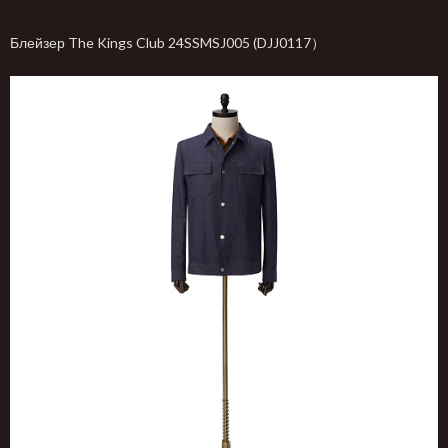
Блейзер The Kings Club 24SSMSJ005 (DJJ0117）