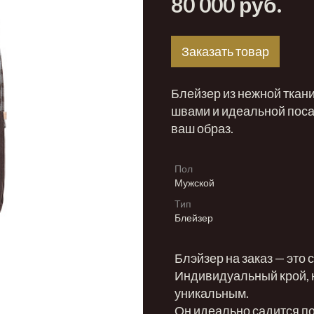
80 000 руб.
Заказать товар
Блейзер из нежной ткан
швами и идеальной поса
ваш образ.
Пол
Мужской
Тип
Блейзер
Блэйзер на заказ — это
Индивидуальный крой, 
уникальным.
Он идеально садится по