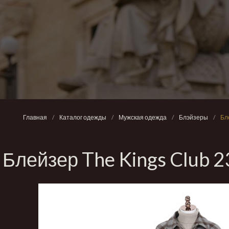
Главная
/
Каталог одежды
/
Мужская одежда
/
Блэйзеры
/
Бл
Блейзер The Kings Club