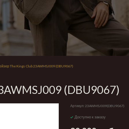
ейзер The Kings Club 23AWMSJ009 (DBU9067)
 23AWMSJ009 (DBU9067)
Артикул:
23AWMSJ009(DBU9067)
Доступно к заказу