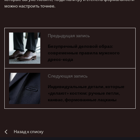
можно настроить точнее.
Предыдущая запись
Безупречный деловой образ:
современные правила мужского
дресс-кода
Следующая запись
Индивидуальные детали, которые
«делают» костюм: ручные петли,
канвас, формованные лацканы
Назад к списку