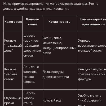
Ниже пример распределения материалов по задачам. Это не
догма, а удобная карта для планирования.
Лучшие
Комментарий п
Категория
Когда носить
ткани
практичности
Шерсть
Осень, зима,
Костюм
(меринос,
Хорошо
межсезонье,
“на каждый
габардин),
восстанавливаетс
кондиционированный
день”
шерстяные
меньше “устает”
офис
смеси
Лен, лен с
Костюм
Лен дает воздух, 
хлопком,
Лето, поездки,
“жаркий
требует принятия
тонкая
дневные встречи
сезон”
фактуры
шерсть
Шерсть,
Удобно менять
Отдельные
хлопок
Круглый год
“низ”, сохраняя
брюки
(твил),
верх