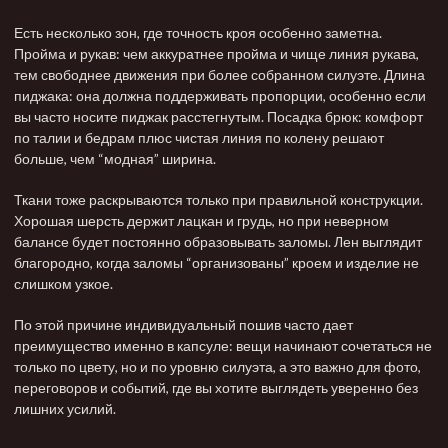
Есть несколько зон, где точность кроя особенно заметна.
Пройма и рукав: чем аккуратнее пройма и чище линия рукава,
тем свободнее движения при более собранном силуэте. Длина
пиджака: она должна поддерживать пропорции, особенно если
вы часто носите пиджак расстегнутым. Посадка брюк: комфорт
по талии и бедрам плюс чистая линия по колену решают
больше, чем “модная” ширина.
Ткани тоже раскрываются только при правильной конструкции.
Хорошая шерсть держит лацкан и грудь, но при неверном
балансе будет постоянно образовывать заломы. Лен выглядит
благородно, когда заломы “организованы” кроем и изделие не
слишком узкое.
По этой причине
индивидуальный пошив
часто дает
преимущество именно в капсуле: вещи начинают сочетаться не
только по цвету, но и по уровню силуэта, а это важно для фото,
переговоров и событий, где вы хотите выглядеть уверенно без
лишних усилий.