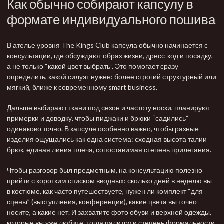
Как обычно собирают капсулу в
формате индивидуального пошива
В ателье уровня
The Kings Club
капсула обычно начинается с
консультации
, где обсуждают образ жизни, дресс-код и посадку,
а не только “какой цвет выбрать”. Это помогает сразу
определить, какой силуэт нужен: более строгий структурный или
мягкий, ближе к современному smart business.
Дальше выбирают ткани под сезон и частоту носки, планируют
примерки и доводку, чтобы пиджаки и брюки “садились”
одинаково точно. В капсуле особенно важно, чтобы разные
изделия ощущались как одна система: сходная высота талии
брюк, единая линия плеча, сопоставимая степень прилегания.
Чтобы разговор был предметным, на консультацию полезно
прийти с коротким списком вводных: сколько дней в неделю вы
в костюме, как часто путешествуете, нужен ли комплект “для
сцены” (выступления, конференции), какие цвета вы точно
носите, а какие нет. И захватите фото обуви и верхней одежды,
которые вы уже любите, тогда палитру и степень формальности