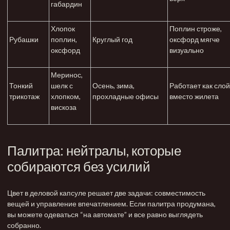
габардин
Хлопок
Поплин строже,
Рубашки
поплин,
Круглый год
оксфорд мягче
оксфорд
визуально
Меринос,
Тонкий
шелк с
Осень, зима,
Работает как сло
трикотаж
хлопком,
прохладные офисы
вместо жилета
вискоза
Палитра: нейтралы, которые
собираются без усилий
Цвет в деловой капсуле решает две задачи: совместимость
вещей и управление впечатлением. Если палитра продумана,
вы можете одеваться “на автомате” и все равно выглядеть
собранно.