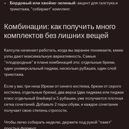
Бордовый или хвойно-зеленый
: акцент для галстука и
трикотажа, “собирает” комплект.
Комбинации: как получить много
комплектов без лишних вещей
Капсула начинает работать, когда вы заранее понимаете, какие
узлы дают максимальную вариативность. Самые
“плодородные” в плане комбинаций это: отдельные брюки,
один универсальный пиджак, несколько рубашек, один слой
трикотажа.
Если у вас три низа (брюки от синего костюма, брюки от серого
костюма,
отдельные брюки
), два верха (два пиджака или пиджак
плюс отдельный
блейзер
) и 5 рубашек, уже получается плотная
сетка сочетаний. Добавьте 2 пары обуви, и каждое сочетание
получает свою степень строгости.
Чтобы легко собирать неделю, держите под рукой “пакет”
простых формул: