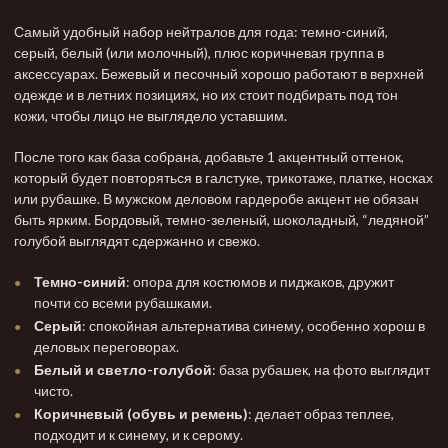
Самый удобный набор нейтралов для года: темно-синий,
серый, белый (или молочный), плюс коричневая группа в
аксессуарах. Бежевый и песочный хорошо работают в верхней
одежде и в летних позициях, но их стоит подбирать под тон
кожи, чтобы лицо не выглядело уставшим.
После того как база собрана, добавьте 1 акцентный оттенок,
который будет повторяться в галстуке, трикотаже, платке, носках
или рубашке. В мужском деловом гардеробе акцент не обязан
быть ярким. Бордовый, темно-зеленый, шоколадный, “ледяной”
голубой выглядят сдержанно и свежо.
Темно-синий
: опора для костюмов и пиджаков, дружит
почти со всеми рубашками.
Серый
: спокойная альтернатива синему, особенно хорош в
деловых переговорах.
Белый и светло-голубой
: база рубашек, на фото выглядит
чисто.
Коричневый (обувь и ремень)
: делает образ теплее,
подходит и к синему, и к серому.