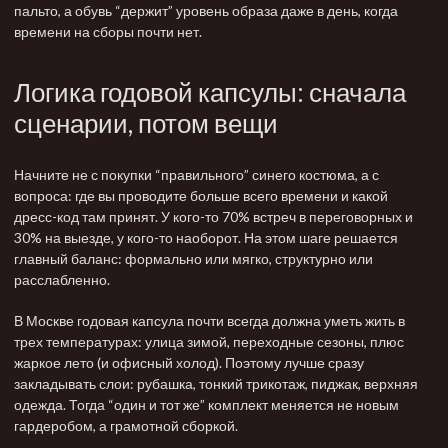
пальто
, а обувь “держит” уровень образа даже в день, когда
времени на сборы почти нет.
Логика годовой капсулы: сначала
сценарии, потом вещи
Начните не с покупки “правильного” синего костюма, а с
вопроса: где вы проводите больше всего времени и какой
дресс-код там принят. У кого-то 70% встреч в переговорных и
30% на выезде, у кого-то наоборот. На этом шаге решается
главный баланс: формально или мягко, структурно или
расслабленно.
В Москве годовая капсула почти всегда должна уметь жить в
трех температурах: улица зимой, переходные сезоны, плюс
жаркое лето (и офисный холод). Поэтому лучше сразу
закладывать слои: рубашка, тонкий
трикотаж
, пиджак, верхняя
одежда. Тогда “один и тот же” комплект меняется не новым
гардеробом, а грамотной сборкой.