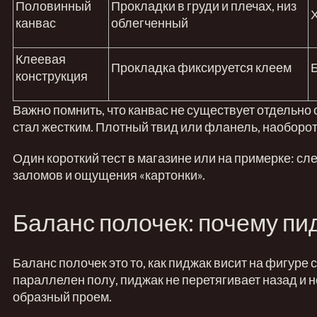
Половинный
Прокладки в груди и плечах, низ
канвас
облегченный
Клеевая
Прокладка фиксируется клеем
конструкция
Важно помнить, что канвас не существует отдельно 
стал жестким. Плотный твид или фланель, наоборот
Один короткий тест в магазине или на примерке: сл
заломов и ощущения «картонки».
Баланс полочек: почему пи
Баланс полочек это то, как пиджак висит на фигуре 
параллелен полу, пиджак не перетягивает назад и н
образный проем.