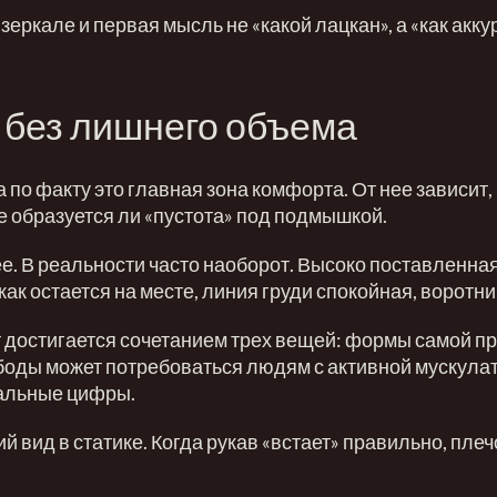
зеркале и первая мысль не «какой лацкан», а «как акку
 без лишнего объема
а по факту это главная зона комфорта. От нее зависит,
не образуется ли «пустота» под подмышкой.
ее. В реальности часто наоборот. Высоко поставленна
ак остается на месте, линия груди спокойная, воротник
т достигается сочетанием трех вещей: формы самой п
боды может потребоваться людям с активной мускулату
сальные цифры.
й вид в статике. Когда рукав «встает» правильно, пле