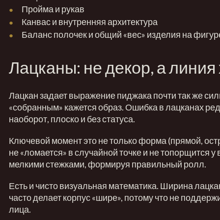
Пройма и рукав
Канвас и внутренняя архитектура
Баланс полочек и общий «вес» изделия на фигур
Лацканы: не декор, а линия
Лацкан задает выражение пиджака почти так же силь
«собранным» кажется образ. Ошибка в лацканах ред
наоборот, плоско и без статуса.
Ключевой момент это не только форма (прямой, острый
не «ломается» в случайной точке и не топорщится 
мелкими стежками, формируя правильный ролл.
Есть и чисто визуальная математика. Ширина лацка
часто делает корпус «шире», потому что не поддер
лица.