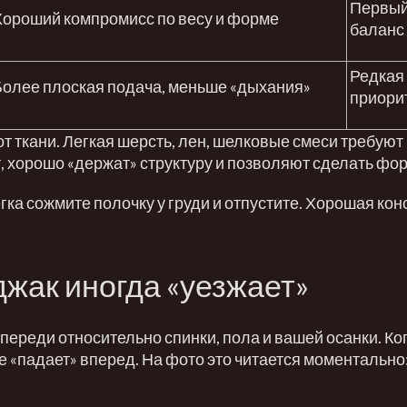
Первый
Хороший компромисс по весу и форме
баланс
Редкая 
Более плоская подача, меньше «дыхания»
приори
от ткани. Легкая шерсть, лен, шелковые смеси требую
, хорошо «держат» структуру и позволяют сделать фо
егка сожмите полочку у груди и отпустите. Хорошая ко
джак иногда «уезжает»
спереди относительно спинки, пола и вашей осанки. Ког
е «падает» вперед. На фото это читается моментально: