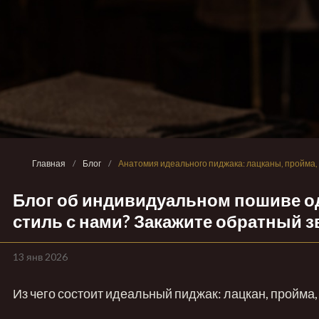
Главная
/
Блог
/
Анатомия идеального пиджака: лацканы, пройма, 
Блог об индивидуальном пошиве о
стиль с нами? Закажите обратный з
13 янв 2026
Из чего состоит идеальный пиджак: лацкан, пройма,