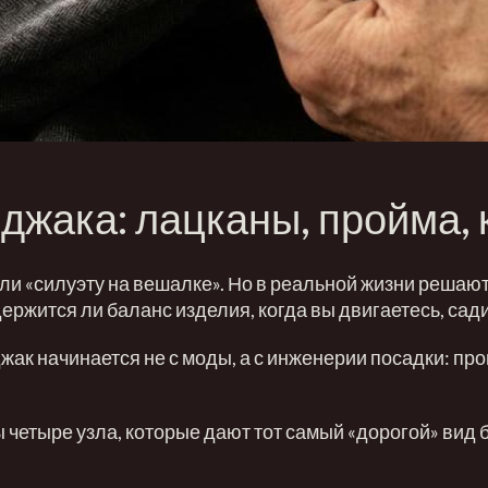
джака: лацканы, пройма, 
или «силуэту на вешалке». Но в реальной жизни решаю
 держится ли баланс изделия, когда вы двигаетесь, са
жак начинается не с моды, а с инженерии посадки: про
четыре узла, которые дают тот самый «дорогой» вид б