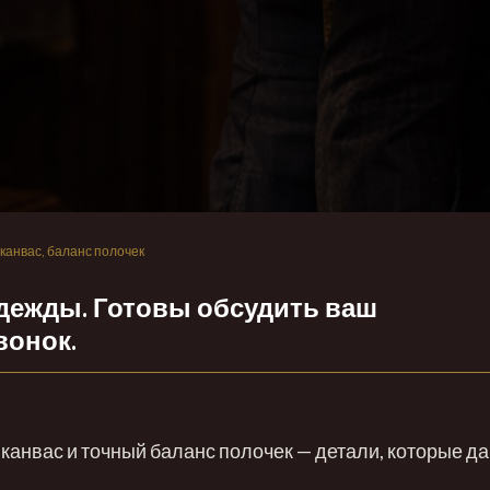
канвас, баланс полочек
дежды. Готовы обсудить ваш
вонок.
 канвас и точный баланс полочек — детали, которые д