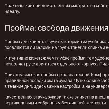
Практический ориентир: если вы смотрите на себя в 
идеалу.
Пройма: свобода движения
Пройма для клиента звучит как термин из учебника, 
появляются ли заломы на груди, тянет ли спинка и 
Интуитивно кажется: чем глубже пройма, тем удобн
позволяет руке двигаться отдельно от корпуса. Пидж
При этом высокая пройма не равна тесной. Комфор
правильной посадки оката рукава. Чуть больше сво
в течение дня. Здесь важна настройка, а не универ
Качественная втачка рукава также влияет на внешни
вертикальным и собранным без лишней жесткости.