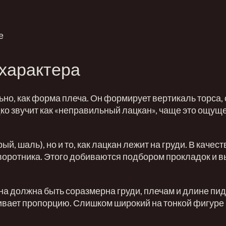
е
 характера
но, как форма плеча. Он формирует вертикаль торса, 
ко звучит как «неправильный лацкан», чаще это ощущ
, шаль), но и то, как лацкан лежит на груди. В качест
у воротника. Этого добиваются подбором прокладок и 
на должна быть соразмерна груди, плечам и длине пи
живает пропорцию. Слишком широкий на тонкой фигуре 