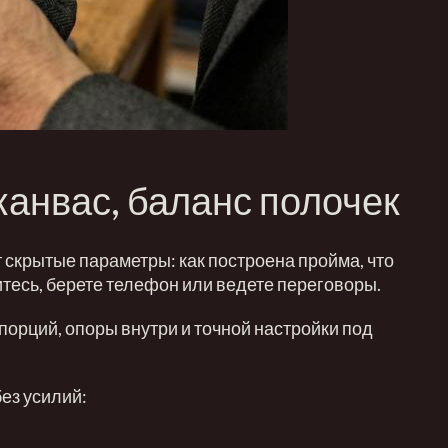
канвас, баланс полочек
т скрытые параметры: как построена пройма, что
дитесь, берете телефон или ведете переговоры.
порций, опоры внутри и точной настройки под
ез усилий: