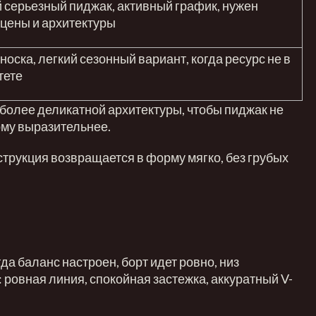
 серьезный пиджак, активный график, нужен
 цены и архитектуры
носка, легкий сезонный вариант, когда ресурс не в
тете
т более деликатной архитектуры, чтобы пиджак не
рму выразительнее.
нструкция возвращается в форму мягко, без грубых
да баланс настроен, борт идет ровно, низ
 ровная линия, спокойная застежка, аккуратный V-