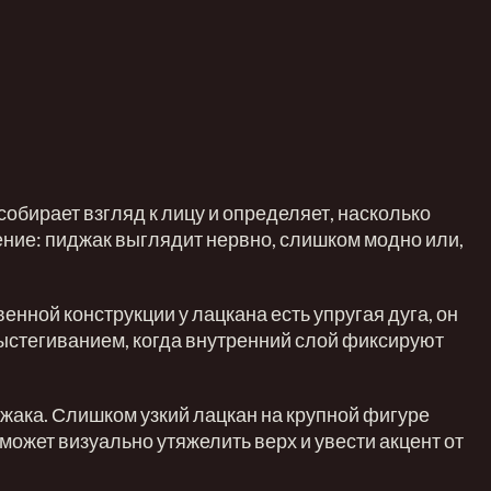
собирает взгляд к лицу и определяет, насколько
ение: пиджак выглядит нервно, слишком модно или,
венной конструкции у лацкана есть упругая дуга, он
выстегиванием, когда внутренний слой фиксируют
джака. Слишком узкий лацкан на крупной фигуре
может визуально утяжелить верх и увести акцент от