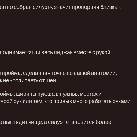
ратно собран силуэт», значит пропорция близка к
 поднимается ли весь пиджак вместе с рукой,
я пройма, сделанная точно по вашей анатомии,
 не «отлипает» от шеи.
роймы, ширины рукава в нужных местах и
рой рук или тем, кто привык много работать руками
чо выглядит чище, а силуэт становится более