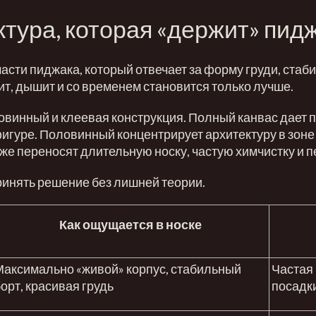
ктура, которая «держит» пид
асти пиджака, который отвечает за форму груди, стаби
ит, дышит и со временем становится только лучше.
ловинный и клеевая конструкция. Полный канвас дает 
игуре. Половинный концентрирует архитектуру в зоне 
хуже переносят длительную носку, частую химчистку и
ринять решение без лишней теории.
Как ощущается в носке
Максимально «живой» корпус, стабильный
Частая 
орт, красивая грудь
посадк