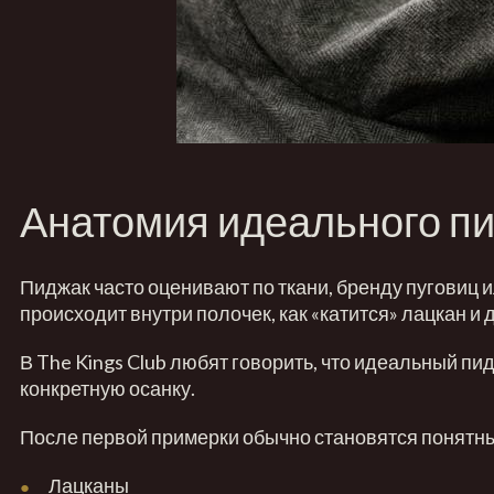
Анатомия идеального пи
Пиджак
часто оценивают по ткани, бренду пуговиц 
происходит внутри полочек, как «катится» лацкан и
В
The Kings Club
любят говорить, что идеальный пид
конкретную осанку.
После первой примерки обычно становятся понятны 
Лацканы